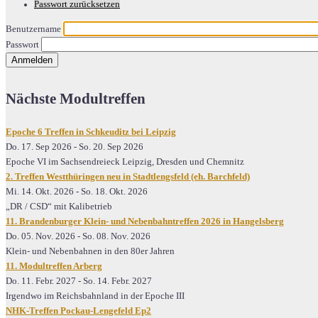
Passwort zurücksetzen
Benutzername
Passwort
Nächste Modultreffen
Epoche 6 Treffen in Schkeuditz bei Leipzig
Do. 17. Sep 2026
-
So. 20. Sep 2026
Epoche VI im Sachsendreieck Leipzig, Dresden und Chemnitz
2. Treffen Westthüringen neu in Stadtlengsfeld (eh. Barchfeld)
Mi. 14. Okt. 2026
-
So. 18. Okt. 2026
„DR / CSD“ mit Kalibetrieb
11. Brandenburger Klein- und Nebenbahntreffen 2026 in Hangelsberg
Do. 05. Nov. 2026
-
So. 08. Nov. 2026
Klein- und Nebenbahnen in den 80er Jahren
11. Modultreffen Arberg
Do. 11. Febr. 2027
-
So. 14. Febr. 2027
Irgendwo im Reichsbahnland in der Epoche III
NHK-Treffen Pockau-Lengefeld Ep2