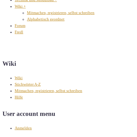
Technik und Modulbau
+
Wiki
+
Mitmachen, registrieren, selbst schreiben
Alphabetisch geordnet
Forum
Fredl
Wiki
Wiki
Stichwörter A-Z
Mitmachen, registrieren, selbst schreiben
Hilfe
User account menu
Anmelden